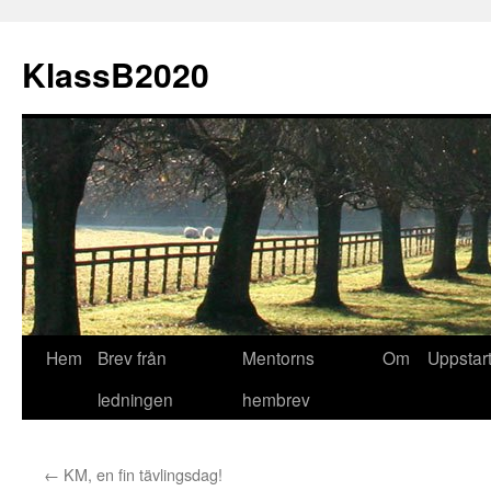
KlassB2020
Hoppa
Hem
Brev från
Mentorns
Om
Uppstart
till
ledningen
hembrev
innehåll
←
KM, en fin tävlingsdag!