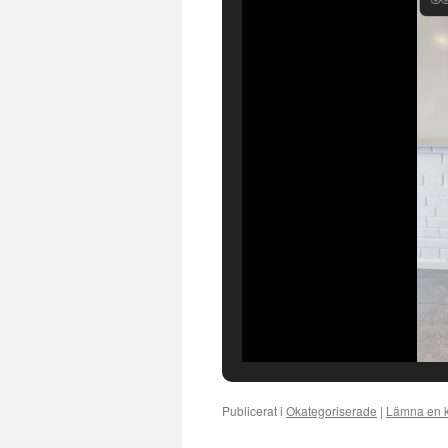
Publicerat i
Okategoriserade
|
Lämna en 