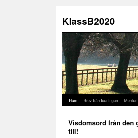
KlassB2020
Hem
Brev från ledningen
Mentor
Hoppa
till
Visdomsord från den g
innehåll
till!