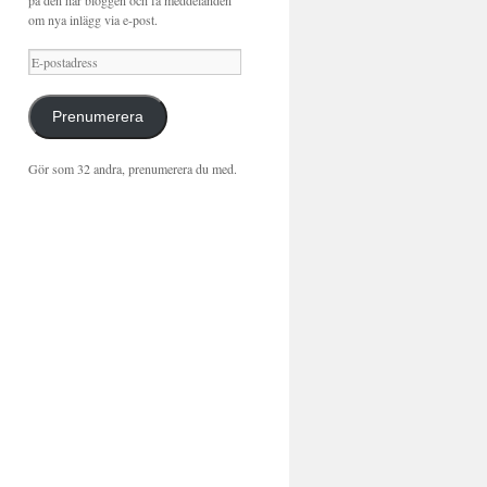
på den här bloggen och få meddelanden
om nya inlägg via e-post.
E-
postadress
Prenumerera
Gör som 32 andra, prenumerera du med.