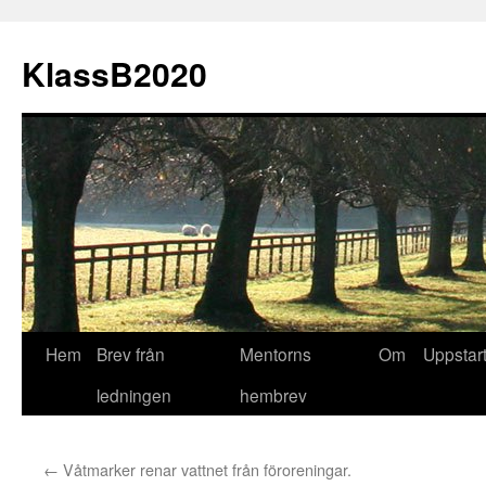
KlassB2020
Hoppa
Hem
Brev från
Mentorns
Om
Uppstart
till
ledningen
hembrev
innehåll
←
Våtmarker renar vattnet från föroreningar.